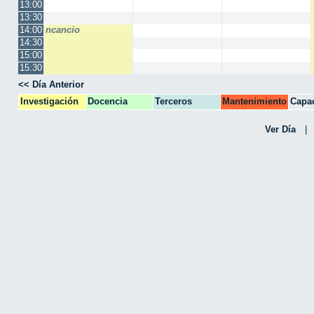
13:00
13:30
14:00
ncancio
14:30
15:00
15:30
<< Día Anterior
Investigación
Docencia
Terceros
Mantenimiento
Capac
CPA
Ver Día
|