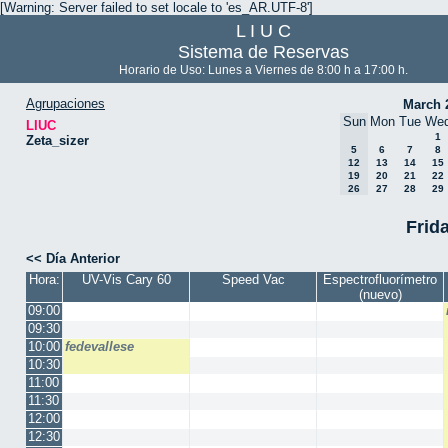
[Warning: Server failed to set locale to 'es_AR.UTF-8']
L I U C
Sistema de Reservas
Horario de Uso: Lunes a Viernes de 8:00 h a 17:00 h.
Agrupaciones
March 
Sun
Mon
Tue
We
LIUC
1
Zeta_sizer
5
6
7
8
12
13
14
15
19
20
21
22
26
27
28
29
Frida
<< Día Anterior
Hora:
UV-Vis Cary 60
Speed Vac
Espectrofluorímetro
(nuevo)
09:00
09:30
10:00
fedevallese
10:30
11:00
11:30
12:00
12:30