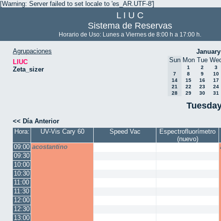
[Warning: Server failed to set locale to 'es_AR.UTF-8']
L I U C
Sistema de Reservas
Horario de Uso: Lunes a Viernes de 8:00 h a 17:00 h.
Agrupaciones
January
Sun
Mon
Tue
We
LIUC
1
2
3
Zeta_sizer
7
8
9
10
14
15
16
17
21
22
23
24
28
29
30
31
Tuesday
<< Día Anterior
Hora:
UV-Vis Cary 60
Speed Vac
Espectrofluorímetro
(nuevo)
09:00
acostantino
09:30
10:00
10:30
11:00
11:30
12:00
12:30
13:00