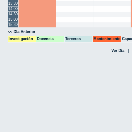
13:30
14:00
14:30
15:00
15:30
<< Día Anterior
Investigación
Docencia
Terceros
Mantenimiento
Capac
CPA
Ver Día
|