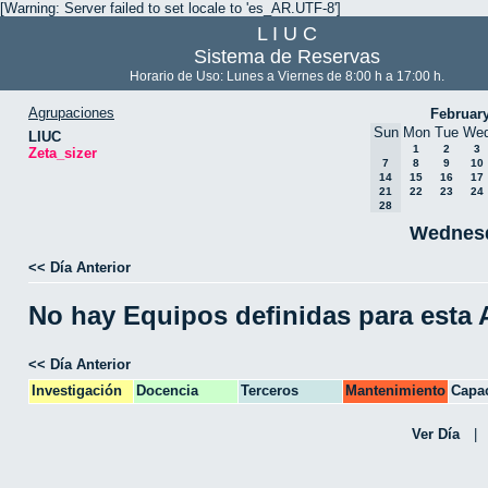
[Warning: Server failed to set locale to 'es_AR.UTF-8']
L I U C
Sistema de Reservas
Horario de Uso: Lunes a Viernes de 8:00 h a 17:00 h.
Agrupaciones
Februar
Sun
Mon
Tue
We
LIUC
1
2
3
Zeta_sizer
7
8
9
10
14
15
16
17
21
22
23
24
28
Wednesd
<< Día Anterior
No hay Equipos definidas para esta
<< Día Anterior
Investigación
Docencia
Terceros
Mantenimiento
Capac
CPA
Ver Día
|