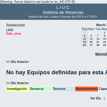
[Warning: Server failed to set locale to 'es_AR.UTF-8']
L I U C
Sistema de Reservas
Horario de Uso: Lunes a Viernes de 8:00 h a 17:00 h.
Agrupaciones
March 
Sun
Mon
Tue
We
LIUC
1
Zeta_sizer
5
6
7
8
12
13
14
15
19
20
21
22
26
27
28
29
Monda
<< Día Anterior
No hay Equipos definidas para esta
<< Día Anterior
Investigación
Docencia
Terceros
Mantenimiento
Capac
CPA
Ver Día
|