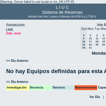
[Warning: Server failed to set locale to 'es_AR.UTF-8']
L I U C
Sistema de Reservas
Horario de Uso: Lunes a Viernes de 8:00 h a 17:00 h.
Agrupaciones
July 2
Sun
Mon
Tue
We
LIUC
Zeta_sizer
2
3
4
5
9
10
11
12
16
17
18
19
23
24
25
26
30
31
Monday
<< Día Anterior
No hay Equipos definidas para esta
<< Día Anterior
Investigación
Docencia
Terceros
Mantenimiento
Capac
CPA
Ver Día
|