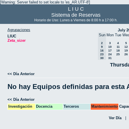
[Warning: Server failed to set locale to 'es_AR.UTF-8']
L I U C
Sistema de Reservas
Horario de Uso: Lunes a Viernes de 8:00 h a 17:00 h.
Agrupaciones
July 2
Sun
Mon
Tue
We
LIUC
Zeta_sizer
2
3
4
5
9
10
11
12
16
17
18
19
23
24
25
26
30
31
Thursda
<< Día Anterior
No hay Equipos definidas para esta
<< Día Anterior
Investigación
Docencia
Terceros
Mantenimiento
Capac
CPA
Ver Día
|