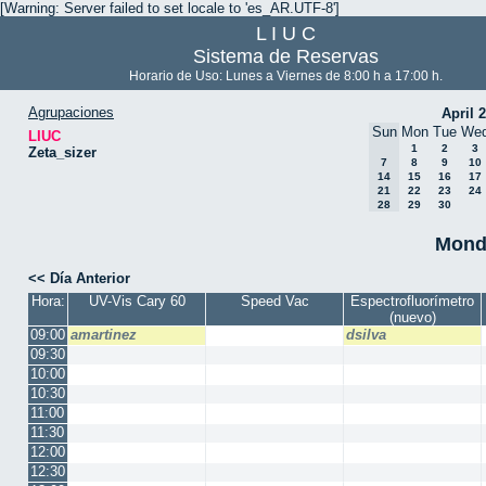
[Warning: Server failed to set locale to 'es_AR.UTF-8']
L I U C
Sistema de Reservas
Horario de Uso: Lunes a Viernes de 8:00 h a 17:00 h.
Agrupaciones
April 
Sun
Mon
Tue
We
LIUC
1
2
3
Zeta_sizer
7
8
9
10
14
15
16
17
21
22
23
24
28
29
30
Mond
<< Día Anterior
Hora:
UV-Vis Cary 60
Speed Vac
Espectrofluorímetro
(nuevo)
09:00
amartinez
dsilva
09:30
10:00
10:30
11:00
11:30
12:00
12:30