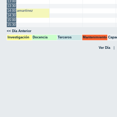
13:00
13:30
14:00
amartinez
14:30
15:00
15:30
<< Día Anterior
Investigación
Docencia
Terceros
Mantenimiento
Capac
CPA
Ver Día
|