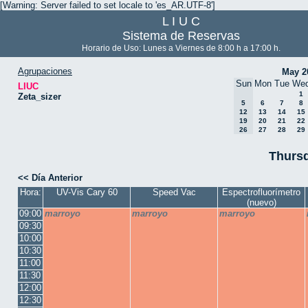
[Warning: Server failed to set locale to 'es_AR.UTF-8']
L I U C
Sistema de Reservas
Horario de Uso: Lunes a Viernes de 8:00 h a 17:00 h.
Agrupaciones
May 2
Sun
Mon
Tue
We
LIUC
1
Zeta_sizer
5
6
7
8
12
13
14
15
19
20
21
22
26
27
28
29
Thursd
<< Día Anterior
Hora:
UV-Vis Cary 60
Speed Vac
Espectrofluorímetro
(nuevo)
09:00
marroyo
marroyo
marroyo
09:30
10:00
10:30
11:00
11:30
12:00
12:30