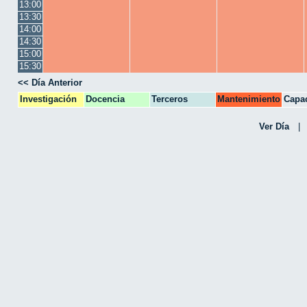
13:00
13:30
14:00
14:30
15:00
15:30
<< Día Anterior
Investigación
Docencia
Terceros
Mantenimiento
Capac
CPA
Ver Día
|