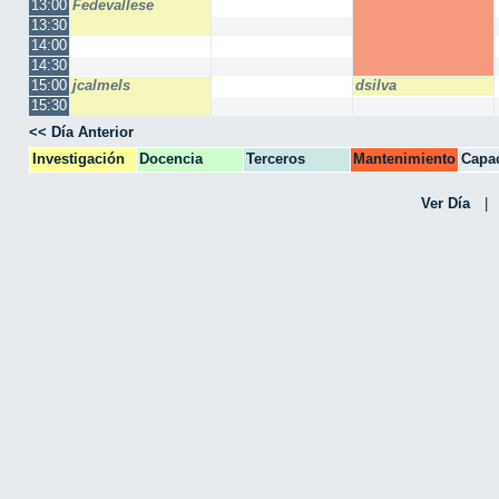
13:00
Fedevallese
13:30
14:00
14:30
15:00
jcalmels
dsilva
15:30
<< Día Anterior
Investigación
Docencia
Terceros
Mantenimiento
Capac
CPA
Ver Día
|