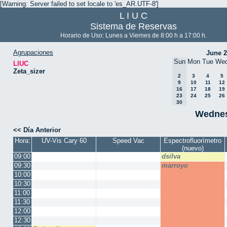
[Warning: Server failed to set locale to 'es_AR.UTF-8']
L I U C
Sistema de Reservas
Horario de Uso: Lunes a Viernes de 8:00 h a 17:00 h.
Agrupaciones
June 
Sun
Mon
Tue
We
LIUC
Zeta_sizer
2
3
4
5
9
10
11
12
16
17
18
19
23
24
25
26
30
Wednes
<< Día Anterior
Hora:
UV-Vis Cary 60
Speed Vac
Espectrofluorímetro
(nuevo)
09:00
dsilva
09:30
marroyo
10:00
10:30
11:00
11:30
12:00
12:30