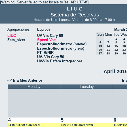
[Warning: Server failed to set locale to 'es_AR.UTF-8']
L I U C
Sistema de Reservas
Horario de Uso: Lunes a Viernes de 8:00 h a 17:00 h.
Agrupaciones
Equipos
March 
Sun
Mon
Tue
We
LIUC
UV-Vis Cary 60
1
2
Zeta_sizer
Speed Vac
6
7
8
9
Espectrofluorímetro (nuevo)
13
14
15
16
Espectrofluorimetro (viejo)
20
21
22
23
FT-IR/NIR
27
28
29
30
UV- Vis Cary 50
UV-Vis Esfera Integradora
April 201
<< Ir a Mes Anterior
Ir
Monday
Tuesday
4
5
6
11:00~15:00 alorenzetti
11:00~15:00 alorenzetti
11:00~16: