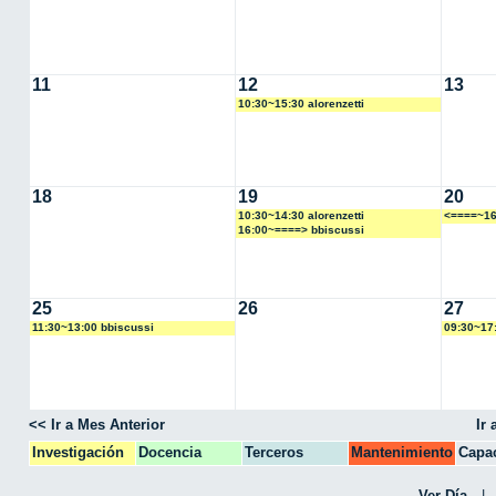
11
12
13
10:30~15:30 alorenzetti
18
19
20
10:30~14:30 alorenzetti
<====~16
16:00~====> bbiscussi
25
26
27
11:30~13:00 bbiscussi
09:30~17:
<< Ir a Mes Anterior
Ir
Investigación
Docencia
Terceros
Mantenimiento
Capac
CPA
Ver Día
|