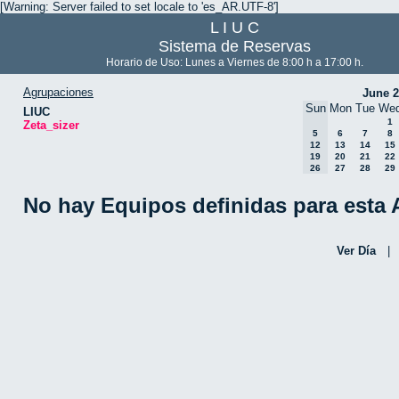
[Warning: Server failed to set locale to 'es_AR.UTF-8']
L I U C
Sistema de Reservas
Horario de Uso: Lunes a Viernes de 8:00 h a 17:00 h.
Agrupaciones
June 
Sun
Mon
Tue
We
LIUC
1
Zeta_sizer
5
6
7
8
12
13
14
15
19
20
21
22
26
27
28
29
No hay Equipos definidas para esta
Ver Día
|