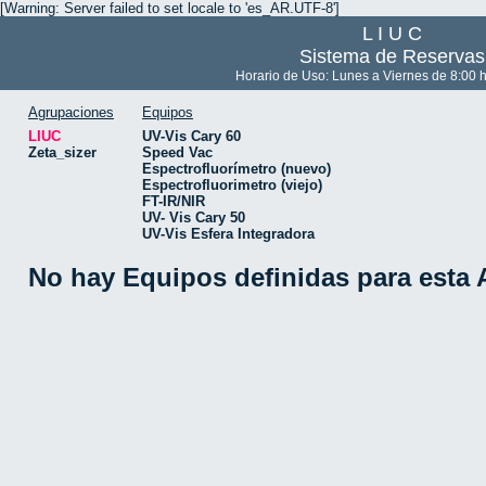
[Warning: Server failed to set locale to 'es_AR.UTF-8']
L I U C
Sistema de Reservas
Horario de Uso: Lunes a Viernes de 8:00 h
Agrupaciones
Equipos
LIUC
UV-Vis Cary 60
Zeta_sizer
Speed Vac
Espectrofluorímetro (nuevo)
Espectrofluorimetro (viejo)
FT-IR/NIR
UV- Vis Cary 50
UV-Vis Esfera Integradora
No hay Equipos definidas para esta