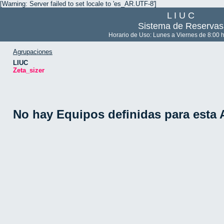
[Warning: Server failed to set locale to 'es_AR.UTF-8']
L I U C
Sistema de Reservas
Horario de Uso: Lunes a Viernes de 8:00 h
Agrupaciones
LIUC
Zeta_sizer
No hay Equipos definidas para esta