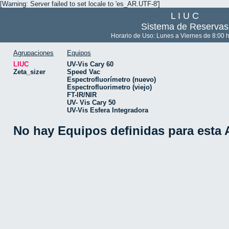
[Warning: Server failed to set locale to 'es_AR.UTF-8']
L I U C
Sistema de Reservas
Horario de Uso: Lunes a Viernes de 8:00 h
Agrupaciones
Equipos
LIUC
UV-Vis Cary 60
Zeta_sizer
Speed Vac
Espectrofluorímetro (nuevo)
Espectrofluorimetro (viejo)
FT-IR/NIR
UV- Vis Cary 50
UV-Vis Esfera Integradora
No hay Equipos definidas para esta