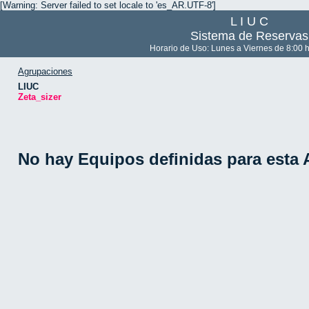
[Warning: Server failed to set locale to 'es_AR.UTF-8']
L I U C
Sistema de Reservas
Horario de Uso: Lunes a Viernes de 8:00 h
Agrupaciones
LIUC
Zeta_sizer
No hay Equipos definidas para esta