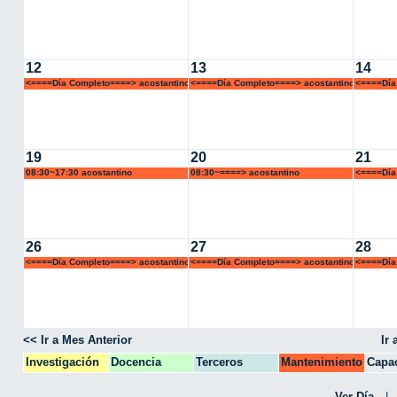
12
13
14
<====Día Completo====> acostantino
<====Día Completo====> acostantino
<====Día
19
20
21
08:30~17:30 acostantino
08:30~====> acostantino
<====Día
26
27
28
<====Día Completo====> acostantino
<====Día Completo====> acostantino
<====Día
<< Ir a Mes Anterior
Ir
Investigación
Docencia
Terceros
Mantenimiento
Capac
CPA
Ver Día
|