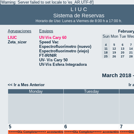
[Warning: Server failed to set locale to 'es_AR.UTF-8']
L I U C
Sistema de Reservas
Horario de Uso: Lunes a Viernes de 8:00 h a 17:00 h.
Agrupaciones
Equipos
Februar
Sun
Mon
Tue
We
LIUC
UV-Vis Cary 60
Zeta_sizer
Speed Vac
4
5
6
7
Espectrofluorímetro (nuevo)
11
12
13
14
Espectrofluorimetro (viejo)
18
19
20
21
FT-IR/NIR
25
26
27
28
UV- Vis Cary 50
UV-Vis Esfera Integradora
March 2018 -
<< Ir a Mes Anterior
Ir
Monday
Tuesday
5
6
7
<====Día Completo====> acostantino
<====Día Completo====> acostantino
<====Día