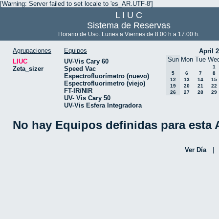
[Warning: Server failed to set locale to 'es_AR.UTF-8']
L I U C
Sistema de Reservas
Horario de Uso: Lunes a Viernes de 8:00 h a 17:00 h.
Agrupaciones
Equipos
April 
Sun
Mon
Tue
We
LIUC
UV-Vis Cary 60
1
Zeta_sizer
Speed Vac
5
6
7
8
Espectrofluorímetro (nuevo)
12
13
14
15
Espectrofluorimetro (viejo)
19
20
21
22
FT-IR/NIR
26
27
28
29
UV- Vis Cary 50
UV-Vis Esfera Integradora
No hay Equipos definidas para esta
Ver Día
|