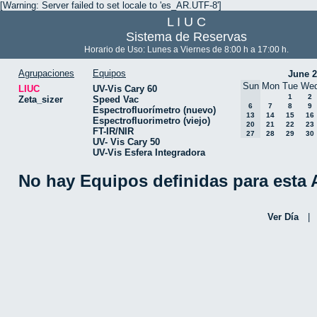
[Warning: Server failed to set locale to 'es_AR.UTF-8']
L I U C
Sistema de Reservas
Horario de Uso: Lunes a Viernes de 8:00 h a 17:00 h.
Agrupaciones
Equipos
June 
Sun
Mon
Tue
We
LIUC
UV-Vis Cary 60
1
2
Zeta_sizer
Speed Vac
6
7
8
9
Espectrofluorímetro (nuevo)
13
14
15
16
Espectrofluorimetro (viejo)
20
21
22
23
FT-IR/NIR
27
28
29
30
UV- Vis Cary 50
UV-Vis Esfera Integradora
No hay Equipos definidas para esta
Ver Día
|