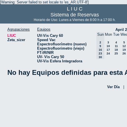
[Warning: Server failed to set locale to 'es_AR.UTF-8']
L I U C
Sistema de Reservas
Horario de Uso: Lunes a Viernes de 8:00 h a 17:00 h.
Agrupaciones
Equipos
April 
Sun
Mon
Tue
We
LIUC
UV-Vis Cary 60
Zeta_sizer
Speed Vac
2
3
4
5
Espectrofluorímetro (nuevo)
9
10
11
12
Espectrofluorimetro (viejo)
16
17
18
19
FT-IR/NIR
23
24
25
26
UV- Vis Cary 50
30
UV-Vis Esfera Integradora
No hay Equipos definidas para esta
Ver Día
|