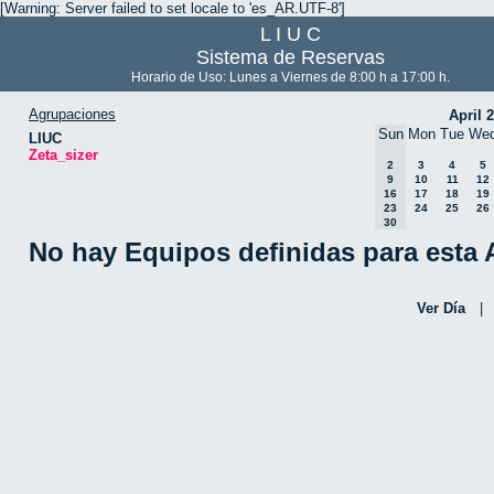
[Warning: Server failed to set locale to 'es_AR.UTF-8']
L I U C
Sistema de Reservas
Horario de Uso: Lunes a Viernes de 8:00 h a 17:00 h.
Agrupaciones
April 
Sun
Mon
Tue
We
LIUC
Zeta_sizer
2
3
4
5
9
10
11
12
16
17
18
19
23
24
25
26
30
No hay Equipos definidas para esta
Ver Día
|