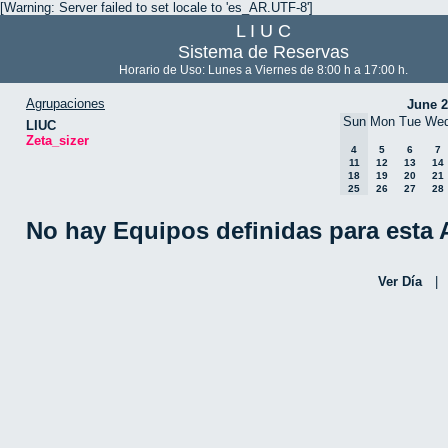
[Warning: Server failed to set locale to 'es_AR.UTF-8']
L I U C
Sistema de Reservas
Horario de Uso: Lunes a Viernes de 8:00 h a 17:00 h.
Agrupaciones
June 
Sun
Mon
Tue
We
LIUC
Zeta_sizer
4
5
6
7
11
12
13
14
18
19
20
21
25
26
27
28
No hay Equipos definidas para esta
Ver Día
|