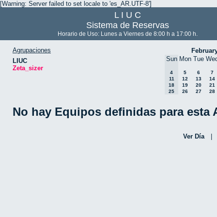
[Warning: Server failed to set locale to 'es_AR.UTF-8']
L I U C
Sistema de Reservas
Horario de Uso: Lunes a Viernes de 8:00 h a 17:00 h.
Agrupaciones
Februar
Sun
Mon
Tue
We
LIUC
Zeta_sizer
4
5
6
7
11
12
13
14
18
19
20
21
25
26
27
28
No hay Equipos definidas para esta
Ver Día
|