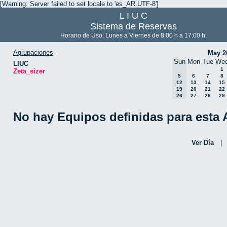
[Warning: Server failed to set locale to 'es_AR.UTF-8']
L I U C
Sistema de Reservas
Horario de Uso: Lunes a Viernes de 8:00 h a 17:00 h.
Agrupaciones
May 2
Sun
Mon
Tue
We
LIUC
1
Zeta_sizer
5
6
7
8
12
13
14
15
19
20
21
22
26
27
28
29
No hay Equipos definidas para esta
Ver Día
|