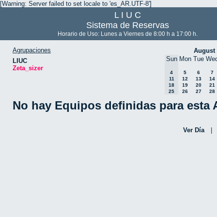
[Warning: Server failed to set locale to 'es_AR.UTF-8']
L I U C
Sistema de Reservas
Horario de Uso: Lunes a Viernes de 8:00 h a 17:00 h.
Agrupaciones
August
Sun
Mon
Tue
We
LIUC
Zeta_sizer
4
5
6
7
11
12
13
14
18
19
20
21
25
26
27
28
No hay Equipos definidas para esta
Ver Día
|