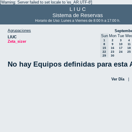
[Warning: Server failed to set locale to 'es_AR.UTF-8']
L I U C
Sistema de Reservas
Horario de Uso: Lunes a Viernes de 8:00 h a 17:00 h.
Agrupaciones
Septembe
Sun
Mon
Tue
We
LIUC
1
2
3
4
Zeta_sizer
8
9
10
11
15
16
17
18
22
23
24
25
29
30
No hay Equipos definidas para esta
Ver Día
|