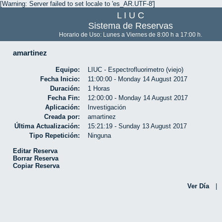
[Warning: Server failed to set locale to 'es_AR.UTF-8']
L I U C
Sistema de Reservas
Horario de Uso: Lunes a Viernes de 8:00 h a 17:00 h.
amartinez
Equipo:
LIUC - Espectrofluorimetro (viejo)
Fecha Inicio:
11:00:00 - Monday 14 August 2017
Duración:
1 Horas
Fecha Fin:
12:00:00 - Monday 14 August 2017
Aplicación:
Investigación
Creada por:
amartinez
Última Actualización:
15:21:19 - Sunday 13 August 2017
Tipo Repetición:
Ninguna
Editar Reserva
Borrar Reserva
Copiar Reserva
Ver Día
|