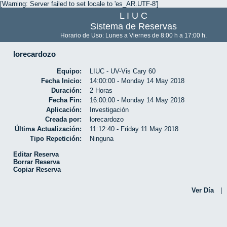
[Warning: Server failed to set locale to 'es_AR.UTF-8']
L I U C
Sistema de Reservas
Horario de Uso: Lunes a Viernes de 8:00 h a 17:00 h.
lorecardozo
Equipo:
LIUC - UV-Vis Cary 60
Fecha Inicio:
14:00:00 - Monday 14 May 2018
Duración:
2 Horas
Fecha Fin:
16:00:00 - Monday 14 May 2018
Aplicación:
Investigación
Creada por:
lorecardozo
Última Actualización:
11:12:40 - Friday 11 May 2018
Tipo Repetición:
Ninguna
Editar Reserva
Borrar Reserva
Copiar Reserva
Ver Día
|