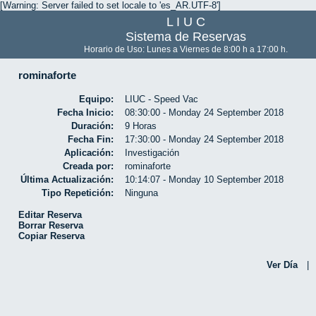
[Warning: Server failed to set locale to 'es_AR.UTF-8']
L I U C
Sistema de Reservas
Horario de Uso: Lunes a Viernes de 8:00 h a 17:00 h.
rominaforte
Equipo:
LIUC - Speed Vac
Fecha Inicio:
08:30:00 - Monday 24 September 2018
Duración:
9 Horas
Fecha Fin:
17:30:00 - Monday 24 September 2018
Aplicación:
Investigación
Creada por:
rominaforte
Última Actualización:
10:14:07 - Monday 10 September 2018
Tipo Repetición:
Ninguna
Editar Reserva
Borrar Reserva
Copiar Reserva
Ver Día
|