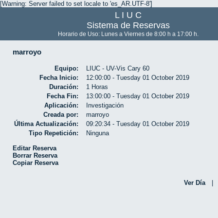
[Warning: Server failed to set locale to 'es_AR.UTF-8']
L I U C
Sistema de Reservas
Horario de Uso: Lunes a Viernes de 8:00 h a 17:00 h.
marroyo
Equipo:
LIUC - UV-Vis Cary 60
Fecha Inicio:
12:00:00 - Tuesday 01 October 2019
Duración:
1 Horas
Fecha Fin:
13:00:00 - Tuesday 01 October 2019
Aplicación:
Investigación
Creada por:
marroyo
Última Actualización:
09:20:34 - Tuesday 01 October 2019
Tipo Repetición:
Ninguna
Editar Reserva
Borrar Reserva
Copiar Reserva
Ver Día
|