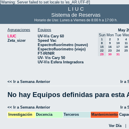
[Warning: Server failed to set locale to 'es_AR.UTF-8']
L I U C
Sistema de Reservas
Horario de Uso: Lunes a Viernes de 8:00 h a 17:00 h.
Agrupaciones
Equipos
May 2
Sun
Mon
Tue
We
LIUC
UV-Vis Cary 60
1
2
3
4
Zeta_sizer
Speed Vac
8
9
10
11
Espectrofluorímetro (nuevo)
15
16
17
18
Espectrofluorimetro (viejo)
22
23
24
25
FT-IR/NIR
29
30
31
UV- Vis Cary 50
UV-Vis Esfera Integradora
<< Ir a Semana Anterior
Ir a
No hay Equipos definidas para esta
<< Ir a Semana Anterior
Ir a
Investigación
Docencia
Terceros
Mantenimiento
Capac
CPA
Ver Día
|