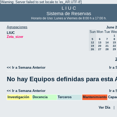
[Warning: Server failed to set locale to 'es_AR.UTF-8']
L I U C
Sistema de Reservas
Horario de Uso: Lunes a Viernes de 8:00 h a 17:00 h.
Agrupaciones
June 
Sun
Mon
Tue
We
LIUC
1
Zeta_sizer
5
6
7
8
12
13
14
15
19
20
21
22
26
27
28
29
<< Ir a Semana Anterior
Ir a
No hay Equipos definidas para esta
<< Ir a Semana Anterior
Ir a
Investigación
Docencia
Terceros
Mantenimiento
Capac
CPA
Ver Día
|