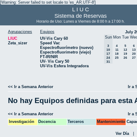
[Warning: Server failed to set locale to 'es_AR.UTF-8']
L I U C
Sistema de Reservas
Horario de Uso: Lunes a Viernes de 8:00 h a 17:00 h.
Agrupaciones
Equipos
July 2
Sun
Mon
Tue
We
LIUC
UV-Vis Cary 60
Zeta_sizer
Speed Vac
3
4
5
6
Espectrofluorímetro (nuevo)
10
11
12
13
Espectrofluorimetro (viejo)
17
18
19
20
FT-IR/NIR
24
25
26
27
UV- Vis Cary 50
31
UV-Vis Esfera Integradora
<< Ir a Semana Anterior
Ir a
No hay Equipos definidas para esta
<< Ir a Semana Anterior
Ir a
Investigación
Docencia
Terceros
Mantenimiento
Capac
CPA
Ver Día
|