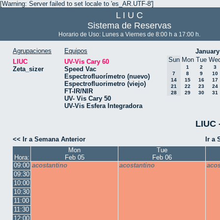
[Warning: Server failed to set locale to 'es_AR.UTF-8']
L I U C
Sistema de Reservas
Horario de Uso: Lunes a Viernes de 8:00 h a 17:00 h.
Agrupaciones
Equipos
January
Sun
Mon
Tue
We
LIUC
UV-Vis Cary 60
1
2
3
Zeta_sizer
Speed Vac
7
8
9
10
Espectrofluorímetro (nuevo)
14
15
16
17
Espectrofluorimetro (viejo)
21
22
23
24
FT-IR/NIR
28
29
30
31
UV- Vis Cary 50
UV-Vis Esfera Integradora
LIUC 
<< Ir a Semana Anterior
Ir a
Mon
Tue
Hora:
Feb 05
Feb 06
09:00
acostantino
acostantino
acos
09:30
10:00
10:30
11:00
11:30
12:00