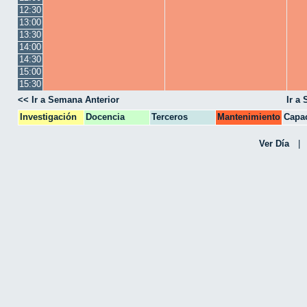
12:30
13:00
13:30
14:00
14:30
15:00
15:30
<< Ir a Semana Anterior
Ir a
Investigación
Docencia
Terceros
Mantenimiento
Capac
CPA
Ver Día
|