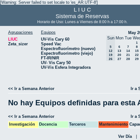
[Warning: Server failed to set locale to 'es_AR.UTF-8']
L I U C
Sistema de Reservas
Horario de Uso: Lunes a Viernes de 8:00 h a 17:00 h.
Agrupaciones
Equipos
May 2
Sun
Mon
Tue
We
LIUC
UV-Vis Cary 60
1
Zeta_sizer
Speed Vac
5
6
7
8
Espectrofluorímetro (nuevo)
12
13
14
15
Espectrofluorimetro (viejo)
19
20
21
22
FT-IR/NIR
26
27
28
29
UV- Vis Cary 50
UV-Vis Esfera Integradora
<< Ir a Semana Anterior
Ir a
No hay Equipos definidas para esta
<< Ir a Semana Anterior
Ir a
Investigación
Docencia
Terceros
Mantenimiento
Capac
CPA
Ver Día
|