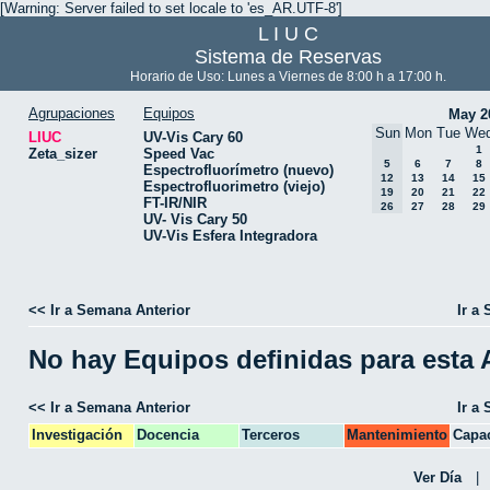
[Warning: Server failed to set locale to 'es_AR.UTF-8']
L I U C
Sistema de Reservas
Horario de Uso: Lunes a Viernes de 8:00 h a 17:00 h.
Agrupaciones
Equipos
May 2
Sun
Mon
Tue
We
LIUC
UV-Vis Cary 60
1
Zeta_sizer
Speed Vac
5
6
7
8
Espectrofluorímetro (nuevo)
12
13
14
15
Espectrofluorimetro (viejo)
19
20
21
22
FT-IR/NIR
26
27
28
29
UV- Vis Cary 50
UV-Vis Esfera Integradora
<< Ir a Semana Anterior
Ir a
No hay Equipos definidas para esta
<< Ir a Semana Anterior
Ir a
Investigación
Docencia
Terceros
Mantenimiento
Capac
CPA
Ver Día
|