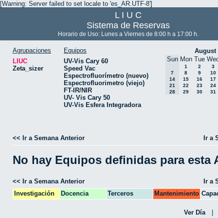
[Warning: Server failed to set locale to 'es_AR.UTF-8']
L I U C
Sistema de Reservas
Horario de Uso: Lunes a Viernes de 8:00 h a 17:00 h.
Agrupaciones
Equipos
August
Sun
Mon
Tue
We
LIUC
UV-Vis Cary 60
1
2
3
Zeta_sizer
Speed Vac
7
8
9
10
Espectrofluorímetro (nuevo)
14
15
16
17
Espectrofluorimetro (viejo)
21
22
23
24
FT-IR/NIR
28
29
30
31
UV- Vis Cary 50
UV-Vis Esfera Integradora
<< Ir a Semana Anterior
Ir a
No hay Equipos definidas para esta
<< Ir a Semana Anterior
Ir a
Investigación
Docencia
Terceros
Mantenimiento
Capac
CPA
Ver Día
|