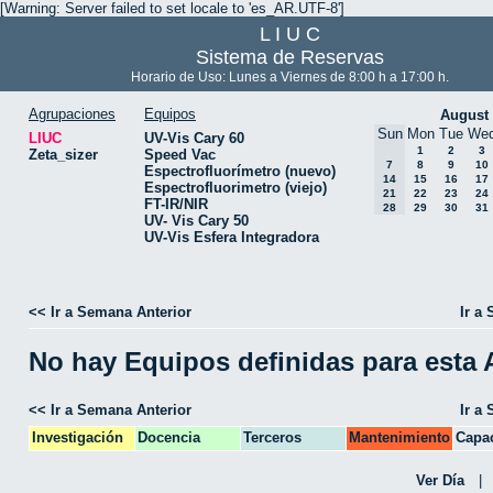
[Warning: Server failed to set locale to 'es_AR.UTF-8']
L I U C
Sistema de Reservas
Horario de Uso: Lunes a Viernes de 8:00 h a 17:00 h.
Agrupaciones
Equipos
August
Sun
Mon
Tue
We
LIUC
UV-Vis Cary 60
1
2
3
Zeta_sizer
Speed Vac
7
8
9
10
Espectrofluorímetro (nuevo)
14
15
16
17
Espectrofluorimetro (viejo)
21
22
23
24
FT-IR/NIR
28
29
30
31
UV- Vis Cary 50
UV-Vis Esfera Integradora
<< Ir a Semana Anterior
Ir a
No hay Equipos definidas para esta
<< Ir a Semana Anterior
Ir a
Investigación
Docencia
Terceros
Mantenimiento
Capac
CPA
Ver Día
|