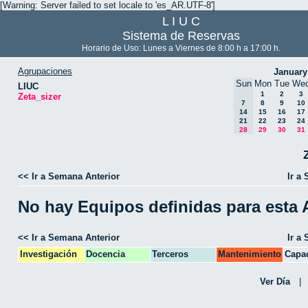
[Warning: Server failed to set locale to 'es_AR.UTF-8']
L I U C
Sistema de Reservas
Horario de Uso: Lunes a Viernes de 8:00 h a 17:00 h.
Agrupaciones
January
Sun
Mon
Tue
We
LIUC
1
2
3
Zeta_sizer
7
8
9
10
14
15
16
17
21
22
23
24
28
29
30
31
<< Ir a Semana Anterior
Ir a
No hay Equipos definidas para esta
<< Ir a Semana Anterior
Ir a
Investigación
Docencia
Terceros
Mantenimiento
Capac
CPA
Ver Día
|